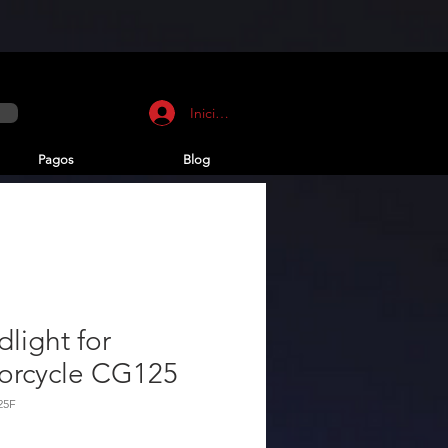
Iniciar sesión
Pagos
Blog
light for
orcycle CG125
25F