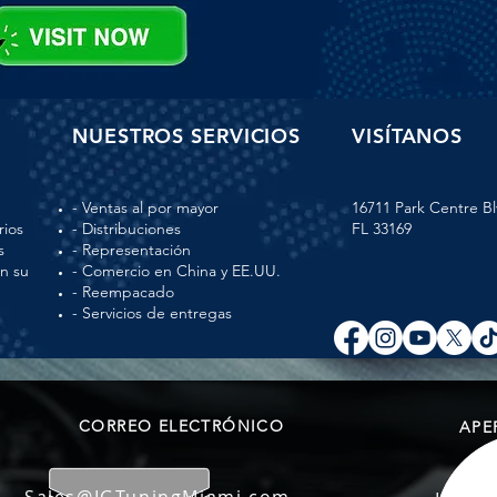
NUESTROS SERVICIOS
VISÍTANOS
- Ventas al por mayor
16711 Park Centre Bl
rios
- Distribuciones
FL 33169
s
- Representación
en su
- Comercio en China y EE.UU.
- Reempacado
- Servicios de entregas
CORREO ELECTRÓNICO
APE
Sales@IGTuningMiami.com