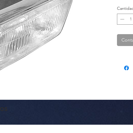
Cantida
Cont
dos