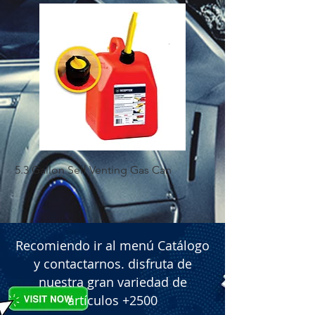
5.3 Gallon Self Venting Gas Can
1-25 Gal Self Ventin
Recomiendo ir al menú Catálogo
y contactarnos. disfruta de
nuestra gran variedad de
artículos +2500