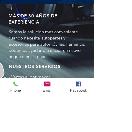
MÁS DE 30 AÑOS DE
EXPERIENCIA
Somos la solución más conveniente
cuando necesita autopartes y
accesorios para automóviles, llámenos,
podemos ayudarlo a iniciar un nuevo
negocio en su país.
NUESTROS SERVICIOS
- Ventas al por mayor
- Distribuciones
- Representación
Phone
Email
Facebook
- Comercio en China y EE.UU.
- Reempacado
- Servicios de entregas
VISÍTANOS
16711 Park Centre Blvd, Miami,