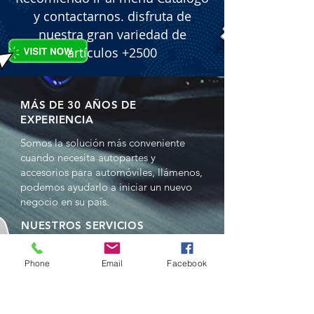
y contactarnos. disfruta de
nuestra gran variedad de
artículos +2500
MÁS DE 30 AÑOS DE
EXPERIENCIA
Somos la solución más conveniente
cuando necesita autopartes y
accesorios para automóviles, llámenos,
podemos ayudarlo a iniciar un nuevo
negocio en su país.
NUESTROS SERVICIOS
- Ventas al por mayor
- Distribuciones
Phone
Email
Facebook
- Representación
- Comercio en China y EE.UU.
- Reempacado