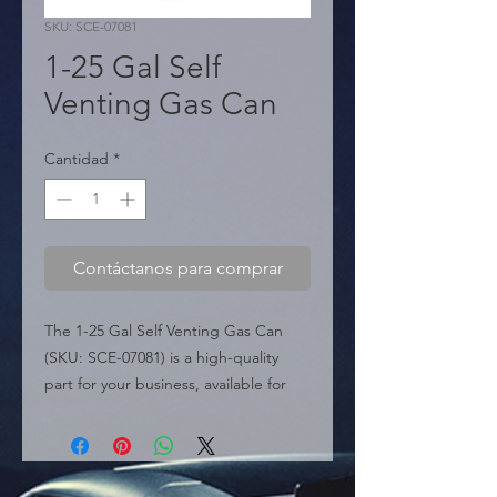
SKU: SCE-07081
1-25 Gal Self
Venting Gas Can
Cantidad
*
Contáctanos para comprar
The 1-25 Gal Self Venting Gas Can 
(SKU: SCE-07081) is a high-quality 
part for your business, available for 
wholesale in Miami. Perfect for 
professional auto repair and 
maintenance. Order now for your 
business in the Caribbean.