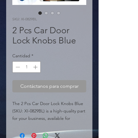
SKU: XI-0829BL
2 Pcs Car Door
Lock Knobs Blue
Cantidad
*
Contáctanos para comprar
The 2 Pcs Car Door Lock Knobs Blue 
(SKU: XI-0829BL) is a high-quality part 
for your business, available for 
wholesale in Miami. Perfect for 
professional auto repair and 