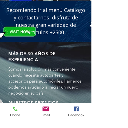
Recomiendo ir al menú Catálogo
y contactarnos. disfruta de
nuestra gran variedad de
artículos +2500
MÁS DE 30 AÑOS DE
EXPERIENCIA
Somos la solución más conveniente
cuando necesita autopartes y
accesorios para automóviles, llámenos,
podemos ayudarlo a iniciar un nuevo
negocio en su país.
NUESTROS SERVICIOS
- Ventas al por mayor
Phone
Email
Facebook
- Distribuciones
- Representación