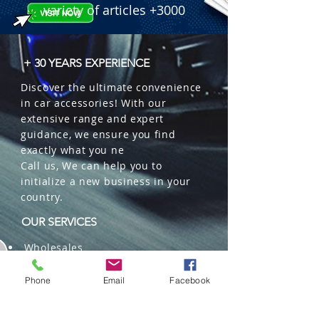
 � Contenido por unidad: 8ml 
variety of articles +3000
(aprox. por botella).

 � Fragancias Surtidas: Incluye Fresa 
(Strawberry), Lim�n (Lemon), Brisa 
+ 30 YEARS EXPERIENCE
(Breeze), Manzana (Apple), Frutas 
Discover the ultimate convenience
Tropicales (Tropical Fruits), Vainilla, 
in car accessories! With our
Chicle (Bubble Gum), Black y Cereza 
extensive range and expert
(Cherry).

guidance, we ensure you find
 � Beneficio: Excelente opci�n 
exactly what you ne
econ�mica de "compra impulsiva" 
Call us, We can help you to
con f�cil elecci�n para el 
initialize a new business in your
consumidor.

country.
 � Presentaci�n: 2 jarras por bulto.
OUR SERVICES
Wholesales
Distributions
Representation
Phone
Email
Facebook
Trading in China and US
Repackaging