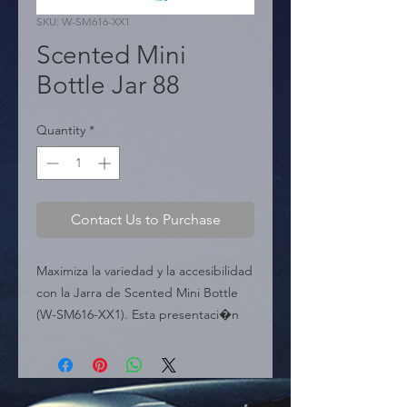
SKU: W-SM616-XX1
Scented Mini
Bottle Jar 88
Quantity
*
Contact Us to Purchase
Maximiza la variedad y la accesibilidad 
con la Jarra de Scented Mini Bottle 
(W-SM616-XX1). Esta presentaci�n 
en jarra "todo en uno" est� 
dise�ada para ofrecer una versi�n 
econ�mica y pr�ctica de los 
populares ambientadores de mini 