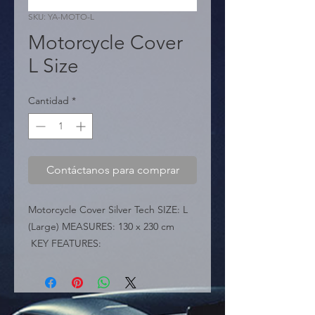
SKU: YA-MOTO-L
Motorcycle Cover
L Size
Cantidad
*
Contáctanos para comprar
Motorcycle Cover Silver Tech SIZE: L 
(Large) MEASURES: 130 x 230 cm

 KEY FEATURES:

 � Heavy-Duty Material: Made from 
100% Polyethylene (Ultra lite PEVA 
Material).

 � Superior Protection: Provides 