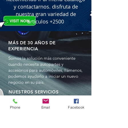
 � Features: Seoul CSP Chips, High-
y contactarnos. disfruta de
Speed Fan, Canbus Built-in, Compact 
nuestra gran variedad de
Size.

artículos +2500
 � Part Number: SO-M1 9012.

 � Reference: 2420001205.
MÁS DE 30 AÑOS DE
EXPERIENCIA
Somos la solución más conveniente
cuando necesita autopartes y
accesorios para automóviles, llámenos,
podemos ayudarlo a iniciar un nuevo
negocio en su país.
NUESTROS SERVICIOS
- Ventas al por mayor
- Distribuciones
Phone
Email
Facebook
- Representación
- Comercio en China y EE.UU.
- Reempacado