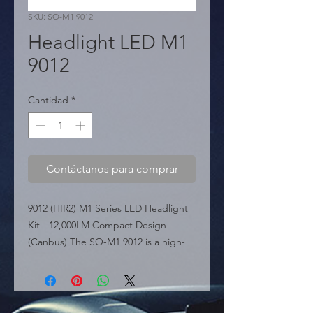
SKU: SO-M1 9012
Headlight LED M1
9012
Cantidad
*
Contáctanos para comprar
9012 (HIR2) M1 Series LED Headlight 
Kit - 12,000LM Compact Design 
(Canbus) The SO-M1 9012 is a high-
power LED conversion kit for 9012 
(HIR2) applications, belonging to the 
premium M1 Series. Capable of 
delivering a massive 12,000 Lumens, 