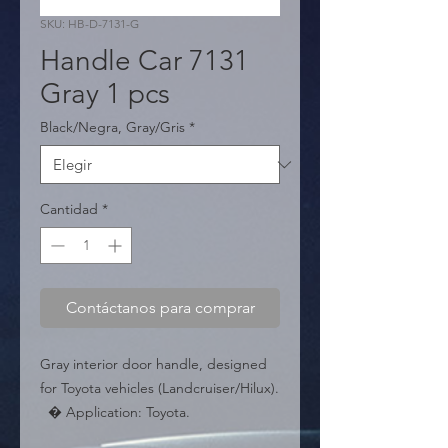
SKU: HB-D-7131-G
Handle Car 7131
Gray 1 pcs
Black/Negra, Gray/Gris
*
Cantidad
*
Contáctanos para comprar
Gray interior door handle, designed 
for Toyota vehicles (Landcruiser/Hilux).

  � Application: Toyota.

  � Color: Gray.
