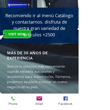
Recomiendo ir al menú Catálogo
y contactarnos. disfruta de
nuestra gran variedad de
artículos +2500
MÁS DE 30 AÑOS DE
EXPERIENCIA
Somos la solución más conveniente
cuando necesita autopartes y
accesorios para automóviles, llámenos,
podemos ayudarlo a iniciar un nuevo
negocio en su país.
NUESTROS SERVICIOS
- Ventas al por mayor
Phone
Email
Facebook
- Distribuciones