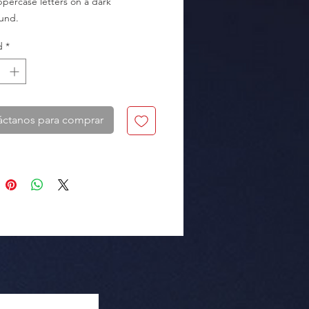
ppercase letters on a dark 
nd.

d
*
kaging: Box of 100 pieces.
áctanos para comprar