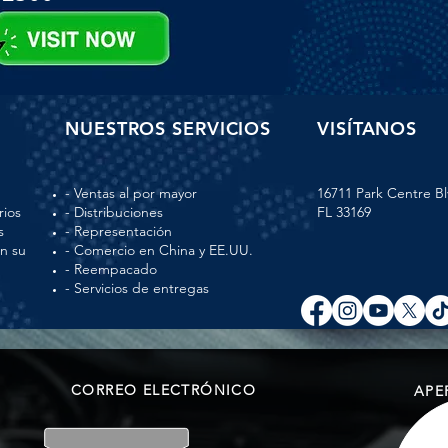
NUESTROS SERVICIOS
VISÍTANOS
- Ventas al por mayor
16711 Park Centre Bl
rios
- Distribuciones
FL 33169
s
- Representación
en su
- Comercio en China y EE.UU.
- Reempacado
- Servicios de entregas
CORREO ELECTRÓNICO
APE