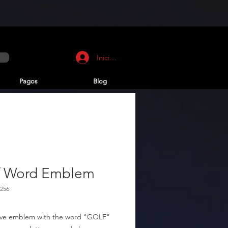
Iniciar sesión
Pagos
Blog
f Word Emblem
256
ive emblem with the word "GOLF" 