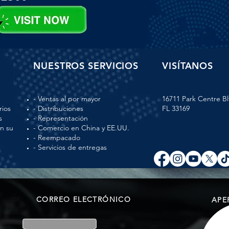
NUESTROS SERVICIOS
VISÍTANOS
- Ventas al por mayor
16711 Park Centre Bl
rios
- Distribuciones
FL 33169
s
- Representación
en su
- Comercio en China y EE.UU.
- Reempacado
- Servicios de entregas
CORREO ELECTRÓNICO
APE