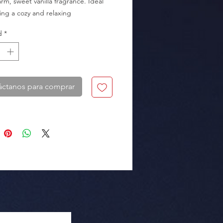
rm, sweet vanilla fragrance. Ideal 
ing a cozy and relaxing 
ere.
d
*
áctanos para comprar