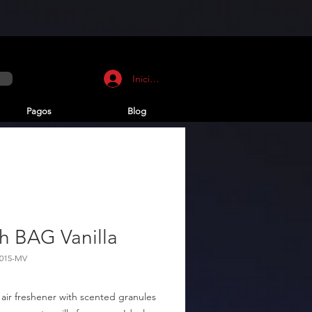
Iniciar sesión
Pagos
Blog
h BAG Vanilla
P015-MV
air freshener with scented granules 