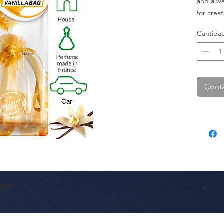
and a wa
for creat
atmosph
Cantida
Cont
dos