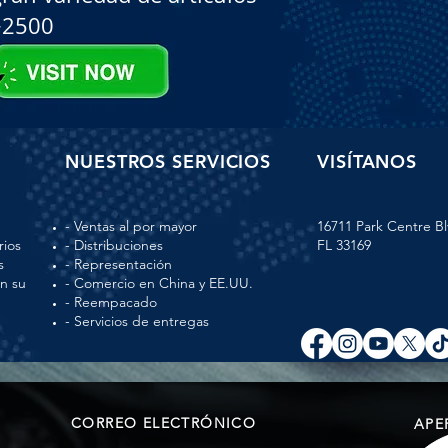
+2500
NUESTROS SERVICIOS
VISÍTANOS
- Ventas al por mayor
16711 Park Centre Bl
rios
- Distribuciones
FL 33169
s
- Representación
en su
- Comercio en China y EE.UU.
- Reempacado
- Servicios de entregas
CORREO ELECTRÓNICO
APE