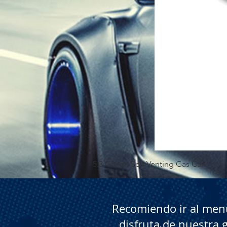
5.3 Gallon Self Venting Gas Can
Recomiendo ir al menú
disfruta de nuestra 