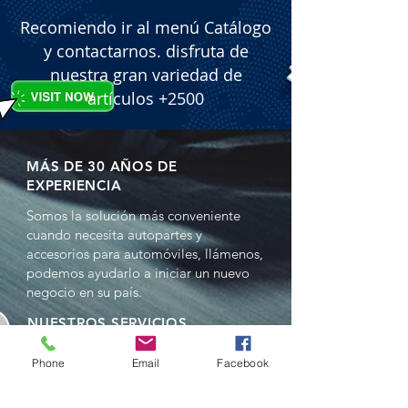
Recomiendo ir al menú Catálogo
y contactarnos. disfruta de
nuestra gran variedad de
artículos +2500
MÁS DE 30 AÑOS DE
EXPERIENCIA
Somos la solución más conveniente
cuando necesita autopartes y
accesorios para automóviles, llámenos,
podemos ayudarlo a iniciar un nuevo
negocio en su país.
NUESTROS SERVICIOS
- Ventas al por mayor
Phone
Email
Facebook
- Distribuciones
- Representación