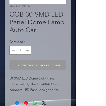
SKU: FD-4014-30
COB 30-SMD LED
Panel Dome Lamp
Auto Car
Cantidad
*
Contáctanos para comprar
30-SMD LED Dome Light Panel 
(Universal Fit) The FD-4014-30 is a 
compact LED Panel designed for 
automotive interior dome lights. 
Featuring 30 SMD LEDs, it delivers a 