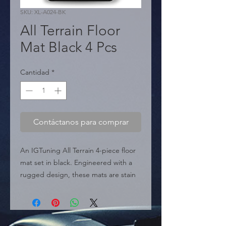
SKU: XL-A024-BK
All Terrain Floor
Mat Black 4 Pcs
Cantidad
*
Contáctanos para comprar
An IGTuning All Terrain 4-piece floor 
mat set in black. Engineered with a 
rugged design, these mats are stain 
and chemical resistant and feature a 
substantial thickness of 1.5 inches (4 
cm). The set includes two front mats 
(40x71 cm) and two rear mats (47x43 