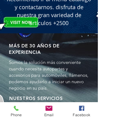
y contactarnos. disfruta de
nuestra gran variedad de
artículos +2500
MÁS DE 30 AÑOS DE
EXPERIENCIA
Somos la solución más conveniente
cuando necesita autopartes y
accesorios para automóviles, llámenos,
podemos ayudarlo a iniciar un nuevo
negocio en su país.
NUESTROS SERVICIOS
- Ventas al por mayor
- Distribuciones
Phone
Email
Facebook
- Representación
- Comercio en China y EE.UU.
- Reempacado