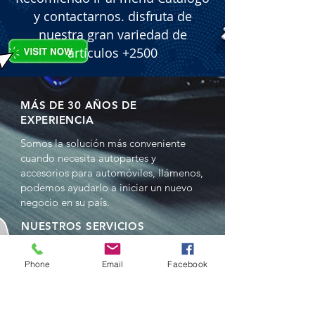
y contactarnos. disfruta de
nuestra gran variedad de
artículos +2500
MÁS DE 30 AÑOS DE
EXPERIENCIA
Somos la solución más conveniente
cuando necesita autopartes y
accesorios para automóviles, llámenos,
podemos ayudarlo a iniciar un nuevo
negocio en su país.
NUESTROS SERVICIOS
- Ventas al por mayor
- Distribuciones
Phone
Email
Facebook
- Representación
- Comercio en China y EE.UU.
- Reempacado