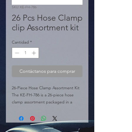
SKU: KE-FH-786
26 Pcs Hose Clamp
clip Assortment kit
Cantidad
*
Contáctanos para comprar
26-Piece Hose Clamp Assortment Kit 
The KE-FH-786 is a 26-piece hose 
clamp assortment packaged in a 
convenient organizer box. These 
worm-gear style clamps are 
adjustable and designed to secure 
hoses in automotive, industrial, and 